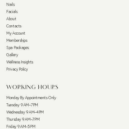
Nails
Facials
About
Contacts
My Account
Memberships
Spa Packages
Gallery
Wellness Insights
Privacy Policy
WORKING HOURS
Monday By Appointments Only
Tuesday 9 AM–7 PM
Wednesday 9 AM–4 PM
Thursday 9 AM–7 PM
Friday 9 AM–5 PM