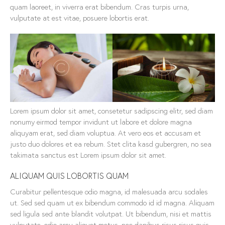
quam laoreet, in viverra erat bibendum. Cras turpis urna,
vulputate at est vitae, posuere lobortis erat.
Lorem ipsum dolor sit amet, consetetur sadipscing elitr, sed diam
nonumy eirmod tempor invidunt ut labore et dolore magna
aliquyam erat, sed diam voluptua. At vero eos et accusam et
justo duo dolores et ea rebum. Stet clita kasd gubergren, no sea
takimata sanctus est Lorem ipsum dolor sit amet.
ALIQUAM QUIS LOBORTIS QUAM
Curabitur pellentesque odio magna, id malesuada arcu sodales
ut. Sed sed quam ut ex bibendum commodo id id magna. Aliquam
sed ligula sed ante blandit volutpat. Ut bibendum, nisi et mattis
vulputate, odio arcu aliquet metus, nec dapibus risus risus quis